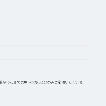
重が40kgまでの中〜大型犬1頭のみご宿泊いただけま