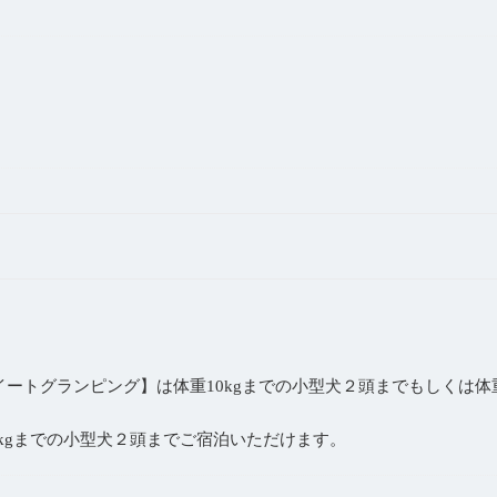
スイートグランピング】は体重10kgまでの小型犬２頭までもしくは体
0kgまでの小型犬２頭までご宿泊いただけます。