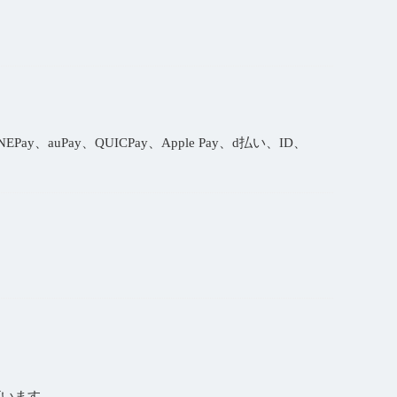
ay、auPay、QUICPay、Apple Pay、d払い、ID、
います。​